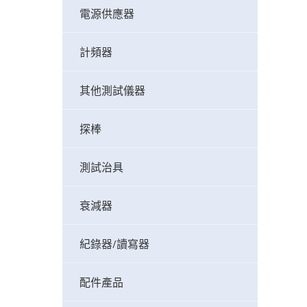
電源供應器
計頻器
其他測試儀器
探棒
測試治具
衰減器
紀錄器/讀寫器
配件產品