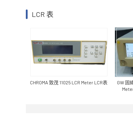
LCR 表
CHROMA 致茂 11025 LCR Meter LCR表
GW 固緯 
Met