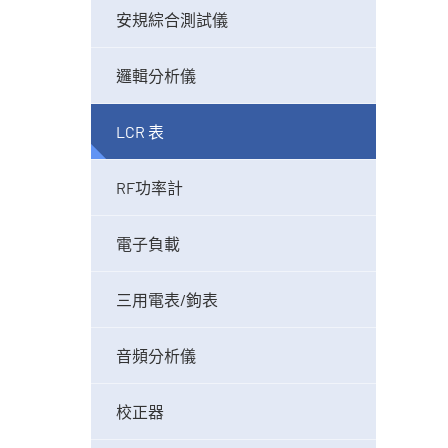
安規綜合測試儀
邏輯分析儀
LCR 表
RF功率計
電子負載
三用電表/鉤表
音頻分析儀
校正器