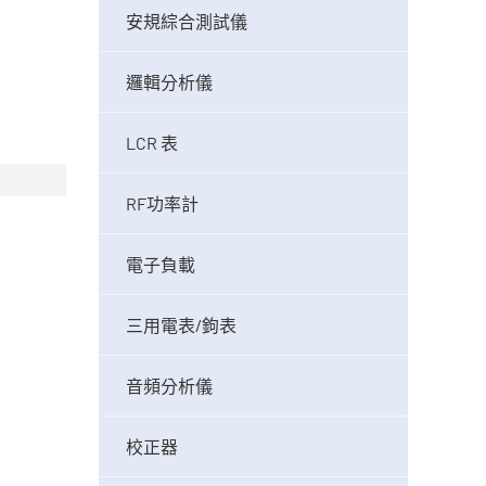
安規綜合測試儀
邏輯分析儀
LCR 表
RF功率計
電子負載
三用電表/鉤表
音頻分析儀
校正器