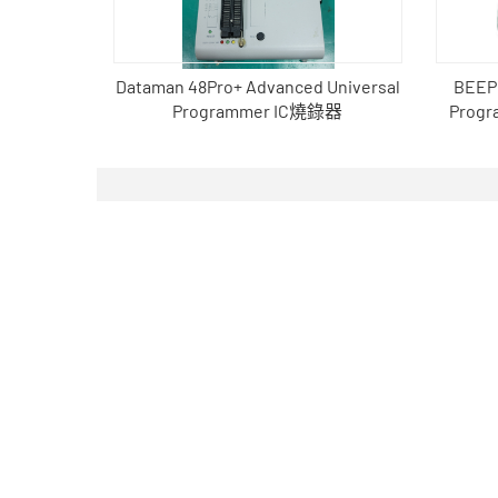
Dataman 48Pro+ Advanced Universal
BEEPr
Programmer IC燒錄器
Pro