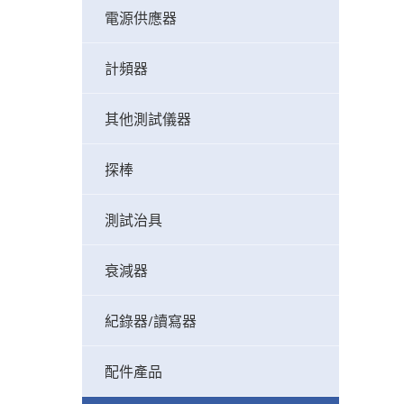
電源供應器
計頻器
其他測試儀器
探棒
測試治具
衰減器
紀錄器/讀寫器
配件產品