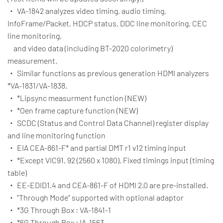
・ VA-1842 analyzes video timing, audio timing,
InfoFrame/Packet, HDCP status, DDC line monitoring, CEC
line monitoring,
and video data (including BT-2020 colorimetry)
measurement.
・ Similar functions as previous generation HDMI analyzers
*VA-1831/VA-1838.
・
*Lipsync measurment function (NEW)
・
*Oen frame capture function (NEW)
・ SCDC (Status and Control Data Channel) register display
and line monitoring function
・ EIA CEA-861-F* and partial DMT r1 v12 timing input
・
*Except VIC91, 92 (2560 x 1080). Fixed timings input (timing
table)
・ EE-EDID1.4 and CEA-861-F of HDMI 2.0 are pre-installed.
・ "Through Mode" supported with optional adaptor
・
*3G Through Box : VA-1841-1
・
*6G Through Box : IA-1563