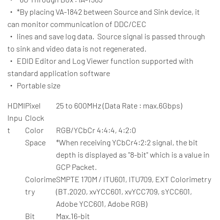
・
*By placing VA-1842 between Source and Sink device, it
can monitor communication of DDC/CEC
・
lines and save log data. Source signal is passed through
to sink and video data is not regenerated.
・ EDID Editor and Log Viewer function supported with
standard application software
・ Portable size
HDMI
Pixel
25 to 600MHz (Data Rate : max.6Gbps)
Inpu
Clock
t
Color
RGB/YCbCr 4:4:4, 4:2:0
Space
*When receiving YCbCr4:2:2 signal, the bit
depth is displayed as "8-bit" which is a value in
GCP Packet.
Colorime
SMPTE 170M / ITU601, ITU709, EXT Colorimetry
try
(BT.2020, xvYCC601, xvYCC709, sYCC601,
Adobe YCC601, Adobe RGB)
Bit
Max.16-bit