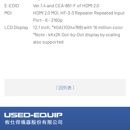
E-EDID
Ver.1.4 and CEA-861-F of HDMI 2.0
MOI
HDMI 2.0 MOI, HF-3-3 Repeater Repeated Input
Port - 6 - 2160p
LCD Display
12.1 inch, *XGA (1024x768) with 16 million color
*Note : 4Kx2K Dot-by-Dot display by scaling
also supported
〔 回列表 〕