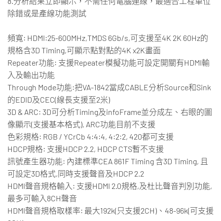
8.分析結果立即顯示，不需任何電腦連線，最適合工程單位
除錯或是產線功能測試
頻寬: HDMI:25-600MHz,TMDS 6Gb/s,可支援至4K 2K 60Hz的
規格含3D Timing,可顯示點對點的4K x2K畫面
Repeater功能: 支援Repeater模擬功能可設定開關有HDMI輸
入及輸出功能
Through Mode功能:把VA-1842當成CABLE分析Source和Sink
的EDID及CEC(線長支援至2米)
3D & ARC: 3D可分析Timing及infoFrame並分成左、右眼的圖
像顯示(支援基本格式), ARC功能目前不支援
色彩規格: RGB / YCrCb 4:4:4, 4:2:2, 420都可支援
HDCP規格: 支援HDCP 2.2, HDCP CTS暫不支援
訊號產生器功能: 內建標準CEA 861F Timing 含3D Timing, 且
可設定3D格式,同時支援聲音及HDCP 2.2
HDMI聲音規格輸入: 支援HDMI 2.0規格,及杜比聲音判別功能,
最多可輸入8CH聲音
HDMI聲音規格取樣率: 最大192k(只支援2CH)、48-96k(可支援