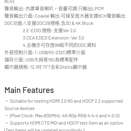
8CH)
聲音輸出: 內建單音喇叭，音量可調,只輸出LPCM
聲音輸出介面: Coaxial 輸出,可接至放大器支援8CH聲音輸出
DDC功能:1.支援DDC2B規格,含3D & 4K Block
2.E-EDID 規格: 支援Ver 2.0
3.CEA EDED Extension: Ver 3.0
4.主機亦可存放99組不同的DDC資料
外部控制介面: 1. USB(RS-232C)標準介面
儲存介面: USB大拇哥16G為標準配件
顯示器規格: 12.1吋 TFT全彩24bits顯示器
Main Features
・ Suitable for testing HDMI 2.0 6G and HDCP 2.2 supported
Source devices
・
(Pixel Clock: Max.600MHz, 4K/60p RGB 4:4:4 and 4:2:0)
・ Supports HDMI CTS MOI and HDCP test item as an option
(Test items will be updated accordingly.)