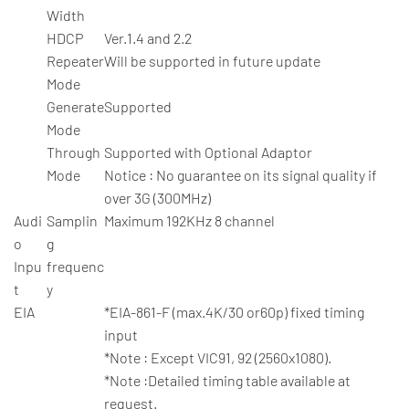
Width
HDCP
Ver.1.4 and 2.2
Repeater
Will be supported in future update
Mode
Generate
Supported
Mode
Through
Supported with Optional Adaptor
Mode
Notice : No guarantee on its signal quality if
over 3G (300MHz)
Audi
Samplin
Maximum 192KHz 8 channel
o
g
Inpu
frequenc
t
y
EIA
*EIA-861-F (max.4K/30 or60p) fixed timing
input
*Note : Except VIC91, 92 (2560x1080).
*Note :D
etailed timing table available at
request.